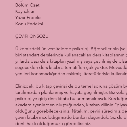
Bölüm Özeti
Kaynaklar
Yazar Endeksi
Konu Endeksi
ÇEVİRİ ÖNSÖZÜ
Ülkemizdeki üniversitelerde psikoloji öğrencilerinin (ve
biri standart derslerinde kullanacakları ders kitaplarının 
yıllarda bazı ders kitapları yazılmış veya çevrilmiş de ol
seçecekleri ders kitabı alternatifleri çok yoktur. Mevcutl
yenileri konamadığından eskimiş literatürleriyle kullan
Elinizdeki bu kitap çevirisi de bu temel soruna çözüm b
tarafımızdan planlanmış ve hayata geçirilmiştir. Biz yol
psikolojiye giriş ders kitabı bulunmamaktaydı. Kurduğu
akademisyenlerden oluştuğundan, kitabın dilinin “piyasa ç
olduğunu görebileceksiniz. Nitekim, çeviri sürecimiz de
çeviri kitabı incelediğimizde bunları düşündük. Siz de b
denli haklı olduğumuzu görebilirsiniz.