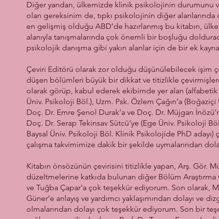
Diğer yandan, ülkemizde klinik psikolojinin durumunu ve
olan gereksinim de, tıpkı psikolojinin diğer alanlarında 
en gelişmiş olduğu ABD’de hazırlanmış bu kitabın, ülkemi
alanıyla tanışmalarında çok önemli bir boşluğu dolduraca
psikolojik danışma gibi yakın alanlar için de bir ek kayna
Çeviri Editörü olarak zor olduğu düşünülebilecek işim ç
düşen bölümleri büyük bir dikkat ve titizlikle çevirmişle
olarak görüp, kabul ederek ekibimde yer alan (alfabetik 
Üniv. Psikoloji Böl.), Uzm. Psk. Özlem Çağın’a (Boğaziçi Ü
Doç. Dr. Emre Şenol Durak’a ve Doç. Dr. Müjgan İnözü’ne 
Doç. Dr. Serap Tekinsav Sütcü’ye (Ege Üniv. Psikoloji Böl
Baysal Üniv. Psikoloji Böl. Klinik Psikolojide PhD adayı
çalışma takvimimize dakik bir şekilde uymalarından dol
Kitabın önsözünün çevirisini titizlikle yapan, Arş. Gör.
düzeltmelerine katkıda bulunan diğer Bölüm Araştırma 
ve Tuğba Çapar’a çok teşekkür ediyorum. Son olarak, Men
Güner’e anlayış ve yardımcı yaklaşımından dolayı ve dizgi 
olmalarından dolayı çok teşekkür ediyorum. Son bir teş