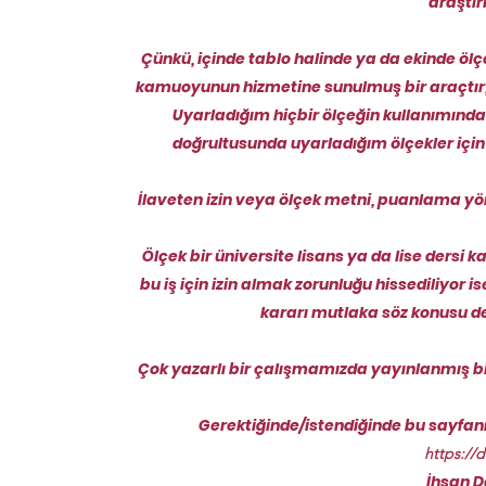
araştır
Çünkü, içinde tablo halinde ya da ekinde ölç
kamuoyunun hizmetine sunulmuş bir araçtır, bi
Uyarladığım hiçbir ölçeğin kullanımında 
doğrultusunda uyarladığım ölçekler için
İlaveten izin veya ölçek metni, puanlama y
Ölçek bir üniversite lisans ya da lise dersi
bu iş için izin almak zorunluğu hissediliyor 
kararı mutlaka söz konusu de
Çok yazarlı bir çalışmamızda yayınlanmış bir ö
Gerektiğinde/istendiğinde bu sayfanın 
https://
İhsan D